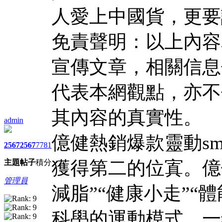
人愛上中國貨，更要
免責聲明：以上內容
宣傳文章，相關信息
代表本網觀點，亦不
其內容的真實性。
admin
億健熱銷爆款靈動sm
2567
2567
7781
獲得第二的位寘。億健精
主題
帖子
積分
管理員
減脂”“健康小走”“
科壆的運動模式，一