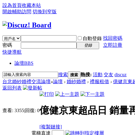
設為首頁
收藏本站
開啟輔助訪問
切換到窄版
找回密碼
自動登錄
密碼
立即註冊
登錄
快捷導航
論壇
BBS
搜索
熱搜:
活動
交友
discuz
搜索
台北婚紗婚禮交流論壇
»
論壇
›
婚紗婚禮
›
禮服租借
›
億健京東
返回列表
億健京東超品日 銷量
查看:
3355
|
回復:
0
[複製鏈接]
電梯直達