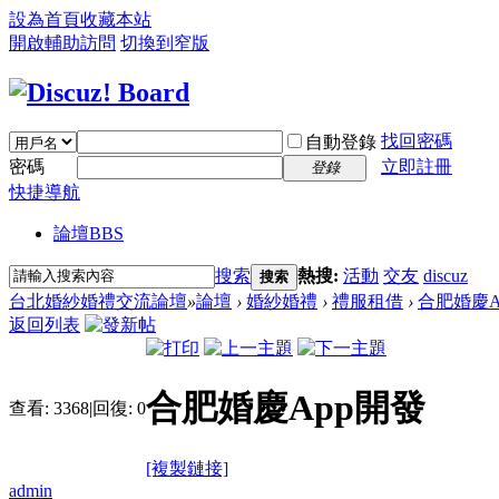
設為首頁
收藏本站
開啟輔助訪問
切換到窄版
找回密碼
自動登錄
密碼
立即註冊
登錄
快捷導航
論壇
BBS
搜索
熱搜:
活動
交友
discuz
搜索
台北婚紗婚禮交流論壇
»
論壇
›
婚紗婚禮
›
禮服租借
›
合肥婚慶A
返回列表
合肥婚慶App開發
查看:
3368
|
回復:
0
[複製鏈接]
admin