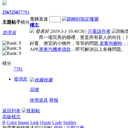
2567
2567
7781
電梯直達
主題
帖子
積分
樓主
發表於 2019-3-1 19:40:56
|
只看該作者
管理員
而一場完美的婚禮，更是所有新人的向往；只
好看、便宜的小物件，等等的問題,
老薑泡腳粉
，
APP,
屏東汽機車借款
，即可解決以上各種問題。
積分
7781
發消息
收藏
回復
使用道具
舉報
返回列表
高級模式
B
Color
Image
Link
Quote
Code
Smilies
您需要登錄後才可以回帖
登錄
|
立即註冊