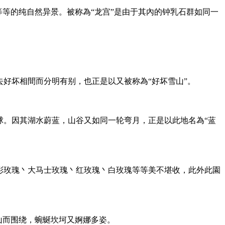
等等的纯自然异景。被称為“龙宫”是由于其內的钟乳石群如同一
去好坏相間而分明有别，也正是以又被称為“好坏雪山”。
球。因其湖水蔚蓝，山谷又如同一轮弯月，正是以此地名為“蓝
彩玫瑰丶大马士玫瑰丶红玫瑰丶白玫瑰等等美不堪收，此外此園
山而围绕，蜿蜒坎坷又婀娜多姿。