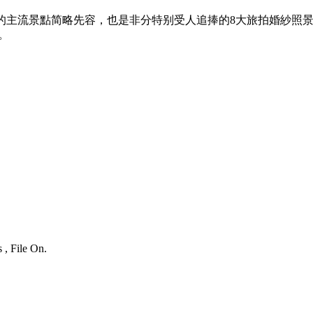
的主流景點简略先容，也是非分特别受人追捧的8大旅拍婚紗照
。
 , File On.