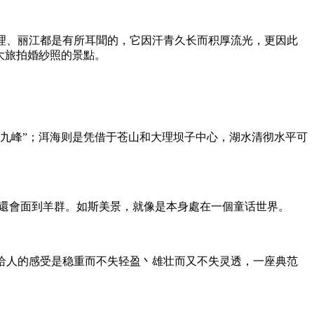
理、丽江都是有所耳聞的，它因汗青久长而积厚流光，更因此
大旅拍婚紗照的景點。
九峰”；洱海则是凭借于苍山和大理坝子中心，湖水清彻水平可
你還會面到羊群。如斯美景，就像是本身處在一個童话世界。
给人的感受是稳重而不失轻盈丶雄壮而又不失灵透，一座典范