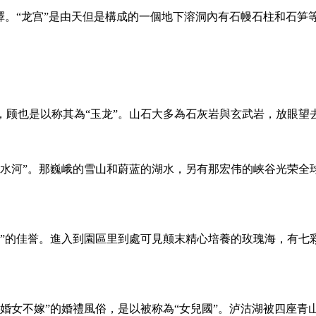
擇。“龙宫”是由天但是構成的一個地下溶洞內有石幔石柱和石笋
顾也是以称其為“玉龙”。山石大多為石灰岩與玄武岩，放眼望
白水河”。那巍峨的雪山和蔚蓝的湖水，另有那宏伟的峡谷光荣全
圃”的佳誉。進入到園區里到處可見颠末精心培養的玫瑰海，有七
婚女不嫁”的婚禮風俗，是以被称為“女兒國”。泸沽湖被四座青