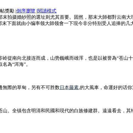
|
倒序瀏覽
|
閱讀模式
那末拍摄婚紗照的選址则尤其首要。固然，那末大師都對云南大
。那末下面就由小编率领大師领會一下現今非分特别受人追捧的几
岑岭從南向北接连而成，山势巍峨而雄浑，也是以被誉為“苍山十
名為“洱海”。
邊無際的草甸，另有不可胜数
日本藤素
,的大風車，命運好的话
苍山。全镇包含明清和民國和現代的白族修建群。遠遠看去，其