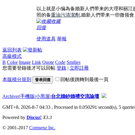
以上就是小编為备婚新人們带来的大理和丽江
照的备
重油污清潔劑
,婚新人們带来一些微领會
收藏
回復
使用道具
舉報
返回列表
高級模式
B
Color
Image
Link
Quote
Code
Smilies
您需要登錄後才可以回帖
登錄
|
立即註冊
本版積分規則
回帖後跳轉到最後一頁
發表回復
Archiver
|
手機版
|
小黑屋
|
台北婚紗婚禮交流論壇
GMT+8, 2026-8-7 04:33
, Processed in 0.050291 second(s), 5 queries
Powered by
Discuz!
X3.3
© 2001-2017
Comsenz Inc.