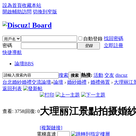
設為首頁
收藏本站
開啟輔助訪問
切換到窄版
找回密碼
自動登錄
密碼
立即註冊
登錄
快捷導航
論壇
BBS
搜索
熱搜:
活動
交友
discuz
搜索
台北婚紗婚禮交流論壇
»
論壇
›
婚紗婚禮
›
婚禮佈置
›
大理丽江景
返回列表
大理丽江景點拍摄婚
查看:
3758
|
回復:
0
[複製鏈接]
電梯直達