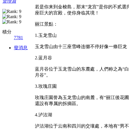
管理員
若是你来到金梭島，那末“龙宫”是你的不贰選
座巨大的宫殿，使你身临其境！
丽江景點：
積分
1.玉龙雪山
7781
玉龙雪山由十三座雪峰连缀不停好像一條巨龙，
發消息
2.蓝月谷
蓝月谷位于玉龙雪山的东麓處，人們称之為“
月谷”。
3.玫瑰庄園
玫瑰庄園誉為玉龙雪山的南麓，有“丽江後花
還設有專属的拆摘區。
4.泸沽湖
泸沽湖位于云南和四川的交壤處，本地有“男不