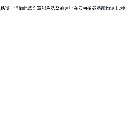
景點哦。但愿此篇文章能為浩繁的選址在云南拍摄婚
寵物濕巾
,紗