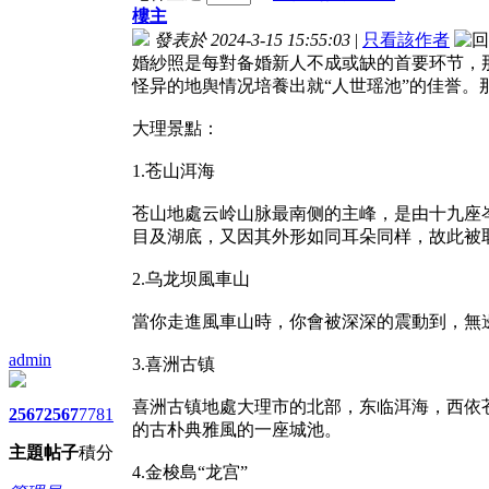
樓主
發表於 2024-3-15 15:55:03
|
只看該作者
婚紗照是每對备婚新人不成或缺的首要环节，
怪异的地舆情况培養出就“人世瑶池”的佳誉
大理景點：
1.苍山洱海
苍山地處云岭山脉最南侧的主峰，是由十九座
目及湖底，又因其外形如同耳朵同样，故此被取
2.乌龙坝風車山
當你走進風車山時，你會被深深的震動到，無
admin
3.喜洲古镇
喜洲古镇地處大理市的北部，东临洱海，西依
2567
2567
7781
的古朴典雅風的一座城池。
主題
帖子
積分
4.金梭島“龙宫”