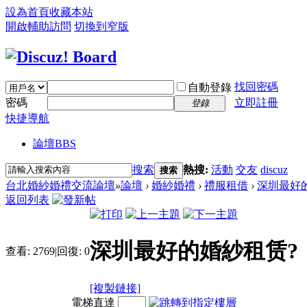
設為首頁
收藏本站
開啟輔助訪問
切換到窄版
找回密碼
自動登錄
密碼
立即註冊
登錄
快捷導航
論壇
BBS
搜索
熱搜:
活動
交友
discuz
搜索
台北婚紗婚禮交流論壇
»
論壇
›
婚紗婚禮
›
禮服租借
›
深圳最好
返回列表
深圳最好的婚紗租赁?
查看:
2769
|
回復:
0
[複製鏈接]
電梯直達