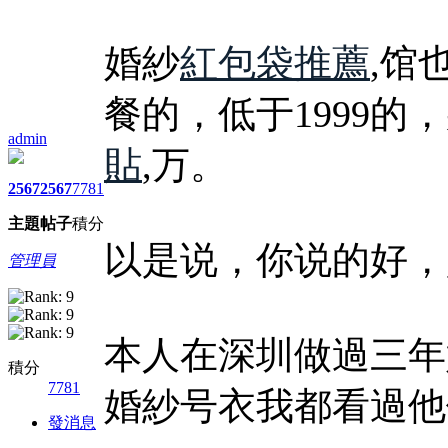
婚紗
紅包袋推薦
,馆
餐的，低于1999
admin
貼
,万。
2567
2567
7781
主題
帖子
積分
以是说，你说的好，
管理員
本人在深圳做過三年
積分
7781
婚紗号衣我都看過他
發消息