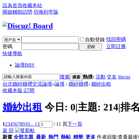
設為首頁
收藏本站
開啟輔助訪問
切換到窄版
找回密碼
自動登錄
密碼
立即註冊
登錄
快捷導航
論壇
BBS
搜索
熱搜:
活動
交友
discuz
搜索
台北婚紗婚禮交流論壇
»
論壇
›
婚紗婚禮
›
婚紗出租
收藏本版
|
訂閱
婚紗出租
今日:
0
|
主題:
214
|
排名
1
2
3
4
5
6
7
8
9
10
... 11
/ 11 頁
下一頁
返 回
新窗
全部主題
最新
熱門
熱帖
精華
更多
作者
回復/查看
最後