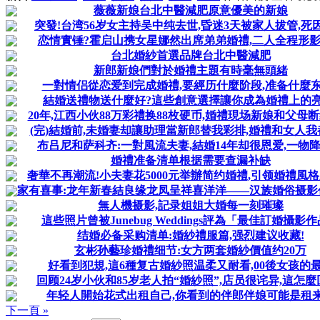
薇薇新娘台北中醫減肥原意優美的新娘
突發!台湾56岁女主持吴中纯去世,昏迷3天被家人拔管,死
恋情實锤?霍启山携女星娜然出席弟弟婚禮,二人全程形
台北婚紗首選品牌台北中醫減肥
新郎新娘們對於婚禮主題有時毫無頭緒
一對情侣從恋爱到完成婚禮,要經历什麼阶段,准备什麼东
結婚送禮物送什麼好?這些創意選擇讓你成為婚禮上的亮
20年,江西小伙88万彩禮换88枚硬币,婚禮現场新娘和父母
(完)結婚前,未婚妻却讓助理當新郎替我彩排,婚禮和女人我
布吕尼和萨科齐:一對風流夫妻,結婚14年却很恩爱,一物
婚禮准备清单根据需要查漏补缺
奢華不再潮流!小夫妻花5000元举辦简约婚禮,引领婚禮風
家有喜事:龙年新春結良缘龙凤呈祥喜洋洋――汉族婚俗摄影
無人機摄影,記录姐姐大婚每一刻璀璨
這些照片曾被Junebug Weddings評為「最佳訂婚攝影
结婚必备采购清单:婚紗禮服篇,强烈建议收藏!
玄彬孙藝珍婚禮细节:女方两套婚紗價值约20万
好看到犯規,這6種复古婚紗照温柔又耐看,00後女孩的
回顾24岁小伙和85岁老人拍“婚紗照”,店员很诧异,這怎麼
年轻人開始花式出租自己,你看到的伴郎伴娘可能是租
下一頁 »