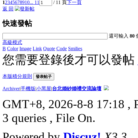
1
2
3
4
5
6
7
8
9
10
... 11
/ 11 頁
下一頁
返 回
快速發帖
還可輸入
80
高級模式
B
Color
Image
Link
Quote
Code
Smilies
您需要登錄後才可以發帖
本版積分規則
發表帖子
Archiver
|
手機版
|
小黑屋
|
台北婚紗婚禮交流論壇
GMT+8, 2026-8-8 17:18
, 
3 queries , File On.
Powered by
Discuz!
X3.3