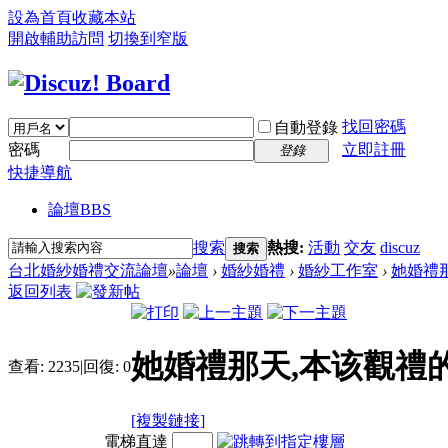
設為首頁
收藏本站
開啟輔助訪問
切換到窄版
找回密碼
自動登錄
密碼
立即註冊
登錄
快捷導航
論壇
BBS
搜索
熱搜:
活動
交友
discuz
搜索
台北婚紗婚禮交流論壇
»
論壇
›
婚紗婚禮
›
婚紗工作室
›
她婚禮那
返回列表
她婚禮那天,本该觀禮
查看:
2235
|
回復:
0
[複製鏈接]
電梯直達