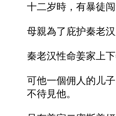
十二岁時，有暴徒闯
母親為了庇护秦老汉
秦老汉性命姜家上下
可他一個佣人的儿子
不待見他。