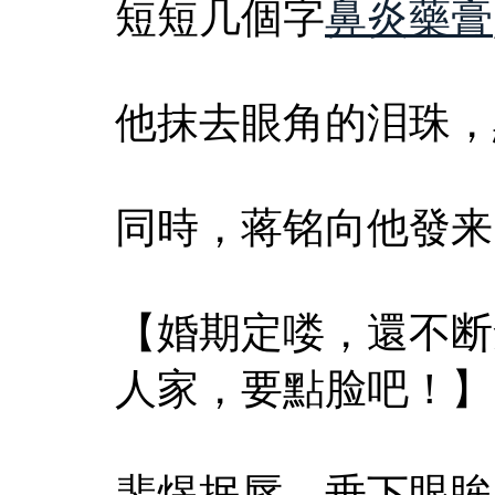
短短几個字
鼻炎藥膏
他抹去眼角的泪珠，
同時，蒋铭向他發来
【婚期定喽，還不断
人家，要點脸吧！】
裴煜抿唇，垂下眼眸