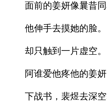
面前的姜妍像曩昔同
他伸手去摸她的脸。
却只触到一片虚空。
阿谁爱他疼他的姜妍
下战书，裴煜去深空