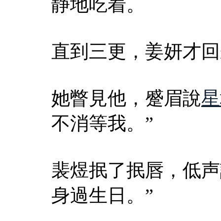
静地吃着。
直到三更，姜妍才回
她瞥見他，蹙眉說
星
不消等我。”
裴煜抿了抿唇，低声
身過生日。”