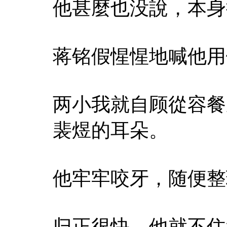
他甚麼也没說，本身
蒋铭假惺惺地喊他用
两小我就自顾從容餐
裴煜的耳朵。
他牢牢咬牙，随便整
归正很快，他就不住