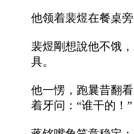
他领着裴煜在餐桌旁
裴煜剛想說他不饿，
具。
他一愣，跑曩昔翻看
着牙问：“谁干的！”
蒋铭嘴角笑意稳定：