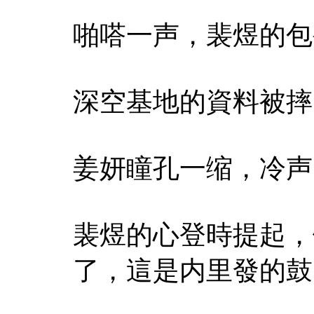
啪嗒一声，裴煜的包
深空基地的資料被摔
姜妍瞳孔一缩，冷声
裴煜的心登時提起，
了，這是内里發的鼓