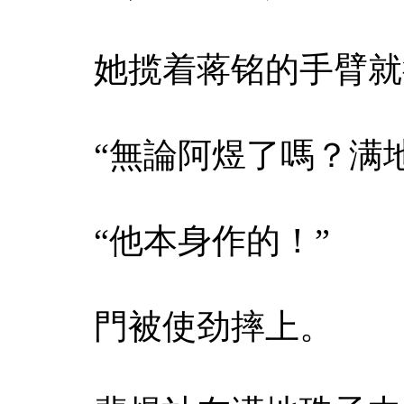
她揽着蒋铭的手臂就
“無論阿煜了嗎？满
“他本身作的！”
門被使劲摔上。