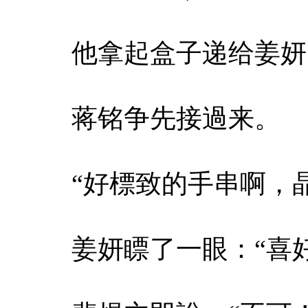
他拿起盒子递给姜妍
蒋铭争先接過来。
“好標致的手串啊，
姜妍瞟了一眼：“喜