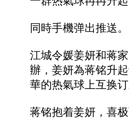
一群热氣球冉冉升起
同時手機弹出推送。
江城令媛姜妍和蒋家
辦，姜妍為蒋铭升起
華的热氣球上互换订
蒋铭抱着姜妍，喜极