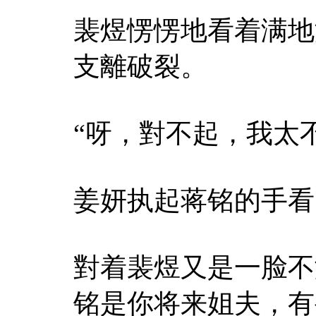
裴煜愣愣地看着满地
支離破裂。
“呀，對不起，我太
姜妍执起蒋铭的手看
對着裴煜又是一脸不
铭是你将来姐夫，有