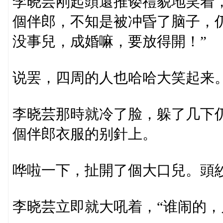
李晓芸刚起頭還推诿禮貌地笑着
個伴郎，不知是被冲昏了脑子，
没事兒，成婚嘛，要放得開！”
说罢，四周的人也哈哈大笑起来
李晓芸那時就冷了脸，躲了几下
個伴郎衣服的别針上。
哗啦一下，扯開了個大口兒。頭
李晓芸立即就大吼着，“谁闹的，